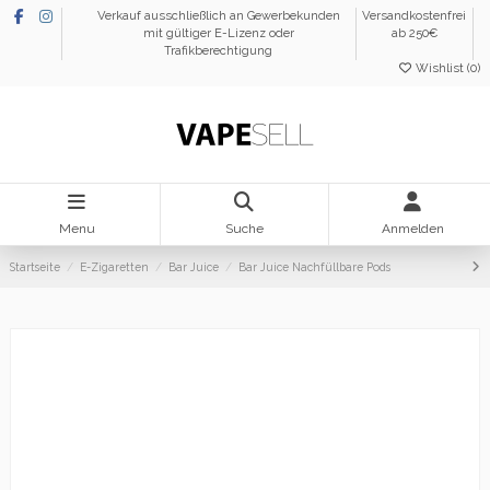
Verkauf ausschließlich an Gewerbekunden
Versandkostenfrei
mit gültiger E-Lizenz oder
ab 250€
Trafikberechtigung
Wishlist (
0
)
Menu
Suche
Anmelden
Startseite
E-Zigaretten
Bar Juice
Bar Juice Nachfüllbare Pods