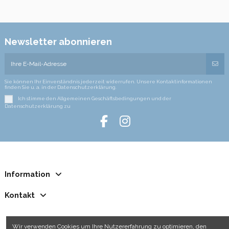
Newsletter abonnieren
Sie können Ihr Einverständnis jederzeit widerrufen. Unsere Kontaktinformationen
finden Sie u. a. in der Datenschutzerklärung.
Ich stimme den Allgemeinen Geschäftsbedingungen und der
Datenschutzerklärung zu
Information
Kontakt
Wir verwenden Cookies um Ihre Nutzererfahrung zu optimieren, den