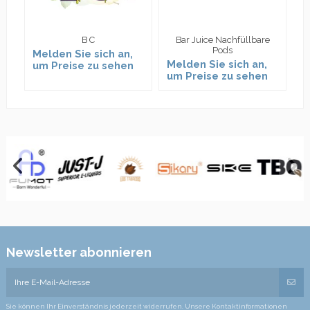
B C
Bar Juice Nachfüllbare
Pods
Melden Sie sich an,
M
Melden Sie sich an,
um Preise zu sehen
u
um Preise zu sehen
Newsletter abonnieren
Sie können Ihr Einverständnis jederzeit widerrufen. Unsere Kontaktinformationen